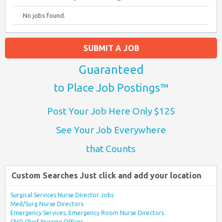
No jobs found.
SUBMIT A JOB
Guaranteed
to Place Job Postings™
Post Your Job Here Only $125
See Your Job Everywhere
that Counts
Custom Searches Just click and add your location
Surgical Services Nurse Director Jobs
Med/Surg Nurse Directors
Emergency Services, Emergency Room Nurse Directors
CNO Chief Nursing Officer