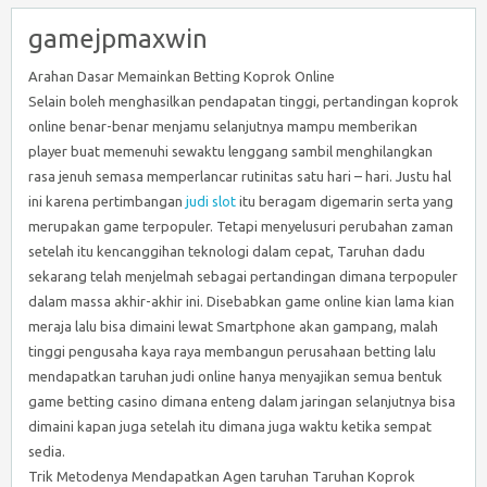
gamejpmaxwin
Arahan Dasar Memainkan Betting Koprok Online
Selain boleh menghasilkan pendapatan tinggi, pertandingan koprok
online benar-benar menjamu selanjutnya mampu memberikan
player buat memenuhi sewaktu lenggang sambil menghilangkan
rasa jenuh semasa memperlancar rutinitas satu hari – hari. Justu hal
ini karena pertimbangan
judi slot
itu beragam digemarin serta yang
merupakan game terpopuler. Tetapi menyelusuri perubahan zaman
setelah itu kencanggihan teknologi dalam cepat, Taruhan dadu
sekarang telah menjelmah sebagai pertandingan dimana terpopuler
dalam massa akhir-akhir ini. Disebabkan game online kian lama kian
meraja lalu bisa dimaini lewat Smartphone akan gampang, malah
tinggi pengusaha kaya raya membangun perusahaan betting lalu
mendapatkan taruhan judi online hanya menyajikan semua bentuk
game betting casino dimana enteng dalam jaringan selanjutnya bisa
dimaini kapan juga setelah itu dimana juga waktu ketika sempat
sedia.
Trik Metodenya Mendapatkan Agen taruhan Taruhan Koprok