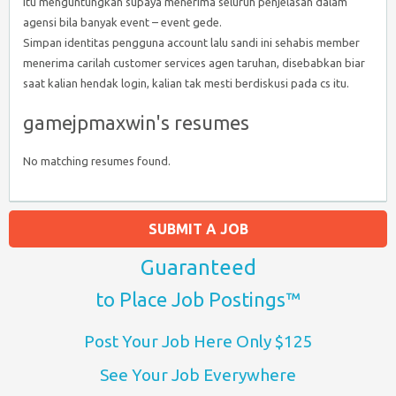
itu menguntungkan supaya menerima seluruh penjelasan dalam
agensi bila banyak event – event gede.
Simpan identitas pengguna account lalu sandi ini sehabis member
menerima carilah customer services agen taruhan, disebabkan biar
saat kalian hendak login, kalian tak mesti berdiskusi pada cs itu.
gamejpmaxwin's resumes
No matching resumes found.
SUBMIT A JOB
Guaranteed
to Place Job Postings™
Post Your Job Here Only $125
See Your Job Everywhere