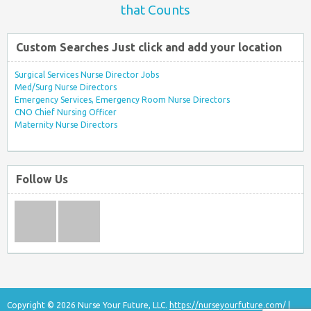
that Counts
Custom Searches Just click and add your location
Surgical Services Nurse Director Jobs
Med/Surg Nurse Directors
Emergency Services, Emergency Room Nurse Directors
CNO Chief Nursing Officer
Maternity Nurse Directors
Follow Us
Copyright © 2026 Nurse Your Future, LLC.
https://nurseyourfuture.com/
|