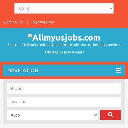
Submit a Job
Login/Register
Search all USA jobs featuring healthcare jobs: nurse, therapist, medical
assistant, case managers
NAVIGATION