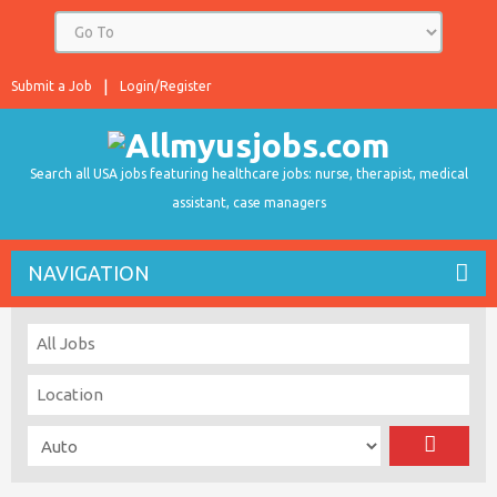
Submit a Job
Login/Register
Search all USA jobs featuring healthcare jobs: nurse, therapist, medical
assistant, case managers
NAVIGATION