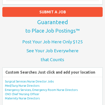
SUBMIT A JOB
Guaranteed
to Place Job Postings™
Post Your Job Here Only $125
See Your Job Everywhere
that Counts
Custom Searches Just click and add your location
Surgical Services Nurse Director Jobs
Med/Surg Nurse Directors
Emergency Services, Emergency Room Nurse Directors
CNO Chief Nursing Officer
Maternity Nurse Directors