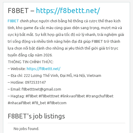
F8BET –
https://f8bettt.net/
F8BET
chinh phục người chơi bằng hệ thống cá cược thể thao kịch
tính, kho game đa sắc màu cùng giao diện sang trọng, mượt mà và
cực kỳ bắt mắt. Sự kết hợp giữa tốc độ xử lý nhanh, trải nghiệm giải
trí sống động và nhiều tính năng hiện đại đã giúp F8BET trở thành
lựa chọn nổi bật dành cho những ai yêu thích thế giới giải trí trực
tuyến đẳng cấp năm 2026.
THÔNG TIN CHÍNH THỨC:
– Website:
https://f8bettt.net/
– Địa chỉ: 222 Lương Thế Vinh, Đại Mỗ, Hà Nội, Vietnam
– Hotline: 0972533147
– Email: f8betttnet@gmail.com
– Hagtag: #f8bet #f8betttnet #linkvaof8bet #trangchuf8bet
#nhacaif8bet #f8_bet #f8betcom
F8BET's job listings
No jobs found.