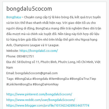
bongdalu5cocom
BongDaLu
– Chuyên cung cấp tỷ lệ kèo bóng đá, kết quả trực tuyến
và tin tức thể thao nhanh nhất hiện nay. Với giao diện tối ưu cho
người dùng di động, BongDaLu mang đến trải nghiệm theo dõi trận
đấu mượt mà và chính xác tuyệt đối. Nền tảng này tích hợp dữ liệu
từ hàng trăm giải đấu lớn nhỏ trên khắp thế giới như Ngoại hạng
Anh, Champions League và V-League.
Website:
https://bongdalu5.co.com/
Phone: 0934812751
Địa chỉ: 58 Đường số 11, Phước Bình, Phước Long, Hồ Chí Minh, Việt
Nam
Email: bongdalu5cocom@gmail.com
Tags: #BongDaLu #bongdalu #XemBongDa #BongDaTrucTiep
#LinkXemBongDa #BongDaHomNay
https://www.pinterest.com/bongdalu5cocom/
https://www.reddit.com/user/bongdalu5cocom/
https://www.blogger.com/profile/10134224289554437774