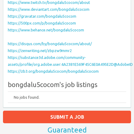
https://www.twitch.tv/bongdalu5cocom/about
https://www.deviantart.com/bongdalu5cocom
https://gravatar.com/bongdalu5cocom
https://500px.com/p/bongdalu5cocom
https://www.behance.net/bongdalu5cocom
https://disqus.com/by/bongdalu5cocom/about/
https://zenwriting.net/zbpzw9mmr2
https://substance3d.adobe.com/community-
assets/profile/org.adobe.user:4A2381E569F45C6E0A495E2D@AdobeID
https://zb3.org/bongdalu5cocom/bongdalu5cocom
bongdalu5cocom's job listings
No jobs found.
SUBMIT A JOB
Guaranteed