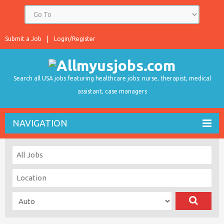
Submit a Job
Login/Register
Search all USA jobs featuring healthcare jobs: nurse, therapist, medical
assistant, case managers
NAVIGATION